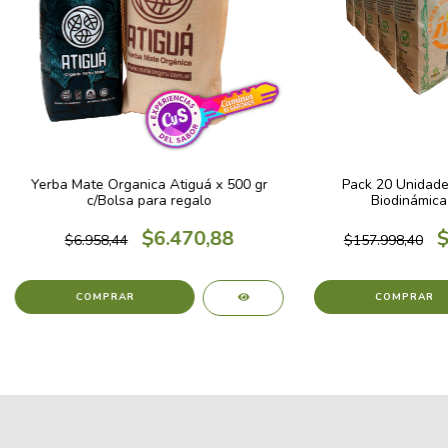
Yerba Mate Organica Atiguá x 500 gr
Pack 20 Unidade
c/Bolsa para regalo
Biodinámica 
$6.470,88
$
$6.958,44
$157.998,40