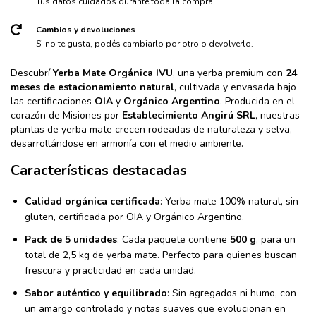
Tus datos cuidados durante toda la compra.
Cambios y devoluciones
Si no te gusta, podés cambiarlo por otro o devolverlo.
Descubrí
Yerba Mate Orgánica IVU
, una yerba premium con
24
meses de estacionamiento natural
, cultivada y envasada bajo
las certificaciones
OIA
y
Orgánico Argentino
. Producida en el
corazón de Misiones por
Establecimiento Angirú SRL
, nuestras
plantas de yerba mate crecen rodeadas de naturaleza y selva,
desarrollándose en armonía con el medio ambiente.
Características destacadas
Calidad orgánica certificada
: Yerba mate 100% natural, sin
gluten, certificada por OIA y Orgánico Argentino.
Pack de 5 unidades
: Cada paquete contiene
500 g
, para un
total de 2,5 kg de yerba mate. Perfecto para quienes buscan
frescura y practicidad en cada unidad.
Sabor auténtico y equilibrado
: Sin agregados ni humo, con
un amargo controlado y notas suaves que evolucionan en