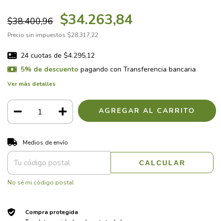
$34.263,84
$38.400,96
Precio sin impuestos
$28.317,22
24
cuotas de
$4.295,12
5% de descuento
pagando con Transferencia bancaria
Ver más detalles
CAMBIAR CP
Entregas para el CP:
Medios de envío
CALCULAR
No sé mi código postal
Compra protegida